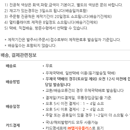
1) 진공척 색상은 회색,파랑,금색이 기본이고, 별도의 색상은 문의 바랍니다.
2) 재고가 있는경우는 3일소요 됩니다(배송일자포함)
3) 주문형 진공척은 제작기간이 20일정도 소요됩니다(배송기간제외)
4) 멀티플래이트 제작은 8일정도 소요됩니다(배송기간제외)
5) 택배, 직접배송, 방문수령에서 선택할 수 있습니다.
* 제작기간은 발주서(주문서)접수로부터 제작완료후 발송일자 기준입니다.
* 배송일수는 포함되지 않습니다.
배송료
무료
우체국택배, 일반택배 이용(등기발송및 택배)
우체국 택배의 경우(토요일 제외) 오전 12시 이전에
배송방법
당일 발송됩니다
교환/배송오류건의 경우 우체국택배로 발송됩니다
결제일(카드결제일, 무통장입금일)을 기준.
오후 5시 이전 결제시 : 1 ~ 4일 소요
배송일정
오후 5시 이후 결제시 : 2 ~ 4일 소요
주말 또는 공휴일이 있을 경우 1~2일이 더 소요될 수
국내/해외발행카드 모두 사용가능
카드결제
카드명세표에
㈜엘지유플러스
로 표기